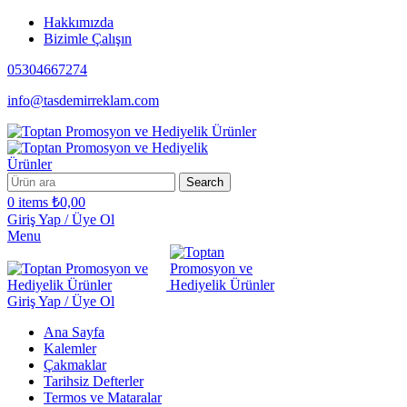
Hakkımızda
Bizimle Çalışın
05304667274
info@tasdemirreklam.com
Search
0
items
₺
0,00
Giriş Yap / Üye Ol
Menu
Giriş Yap / Üye Ol
Ana Sayfa
Kalemler
Çakmaklar
Tarihsiz Defterler
Termos ve Mataralar