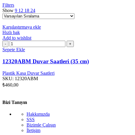
Filters
Show
9
12
18
24
Karşılaştırmaya ekle
Hızlı bak
Add to wishlist
12320ABM
Duvar
Sepete Ekle
Saatleri
(35
12320ABM Duvar Saatleri (35 cm)
cm)
adet
Plastik Kasa Duvar Saatleri
SKU:
12320ABM
₺
460,00
Bizi Tanıyın
Hakkımızda
SSS
Bizimle Çalışın
İletişim