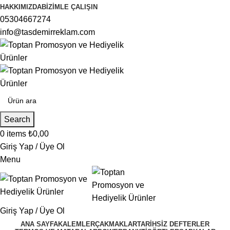
HAKKIMIZDA
BIZIMLE ÇALIŞIN
05304667274
info@tasdemirreklam.com
Search
0
items
₺
0,00
Giriş Yap / Üye Ol
Menu
Giriş Yap / Üye Ol
ANA SAYFA
KALEMLER
ÇAKMAKLAR
TARIHSIZ DEFTERLER