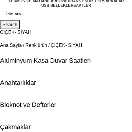
TERMOS VE MATARALAR
POWERBANK
TIŞÖRTLER
ŞAPKALAR
USB BELLEKLER
SAATLER
Search
ÇİÇEK- SİYAH
Ana Sayfa
Renk ürün
ÇİÇEK- SİYAH
Alüminyum Kasa Duvar Saatleri
Anahtarlıklar
Bloknot ve Defterler
Çakmaklar