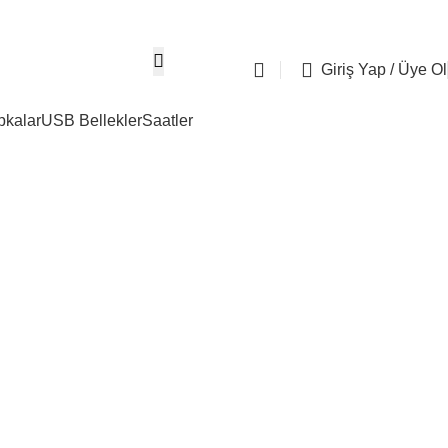
05304667274
info@tasdemirreklam.c
Giriş Yap / Üye Ol
pkalar
USB Bellekler
Saatler