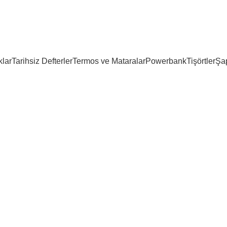
lar
Tarihsiz Defterler
Termos ve Mataralar
Powerbank
Tişörtler
Şa