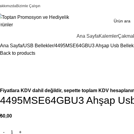
akkımızda
Bizimle Çalışın
Ana Sayfa
Kalemler
Çakmak
Ana Sayfa
USB Bellekler
4495MSE64GBU3 Ahşap Usb Bellek
Back to products
Fiyatlara KDV dahil değildir, sepette toplam KDV hesaplanır
4495MSE64GBU3 Ahşap Usb 
₺
0,00