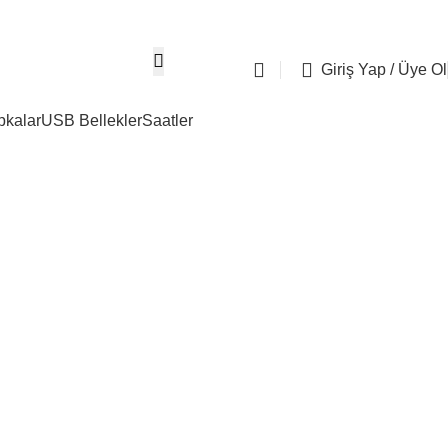
05304667274
info@tasdemirreklam.c
Giriş Yap / Üye Ol
pkalar
USB Bellekler
Saatler