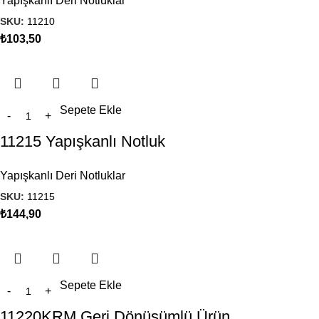
Yapışkanlı Deri Notluklar
SKU:
11210
₺
103,50
Sepete Ekle
11215 Yapışkanlı Notluk
Yapışkanlı Deri Notluklar
SKU:
11215
₺
144,90
Sepete Ekle
11220KRM Geri Dönüşümlü Ürün