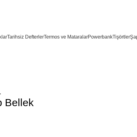
lar
Tarihsiz Defterler
Termos ve Mataralar
Powerbank
Tişörtler
Şa
.
Bellek