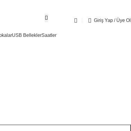
05304667274
info@tasdemirreklam.c
Giriş Yap / Üye Ol
pkalar
USB Bellekler
Saatler