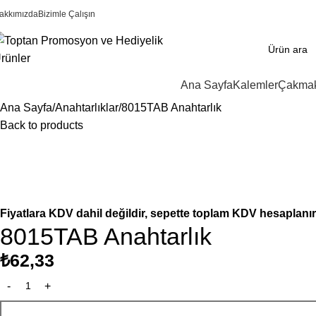
akkımızda
Bizimle Çalışın
Ana Sayfa
Kalemler
Çakmak
Ana Sayfa
Anahtarlıklar
8015TAB Anahtarlık
Back to products
Fiyatlara KDV dahil değildir, sepette toplam KDV hesaplanır
8015TAB Anahtarlık
₺
62,33