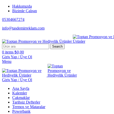
Hakkımızda
Bizimle Çalışın
05304667274
info@tasdemirreklam.com
Search
0
items
₺
0,00
Giriş Yap / Üye Ol
Menu
Giriş Yap / Üye Ol
Ana Sayfa
Kalemler
Çakmaklar
Tarihsiz Defterler
Termos ve Mataralar
Powerbank