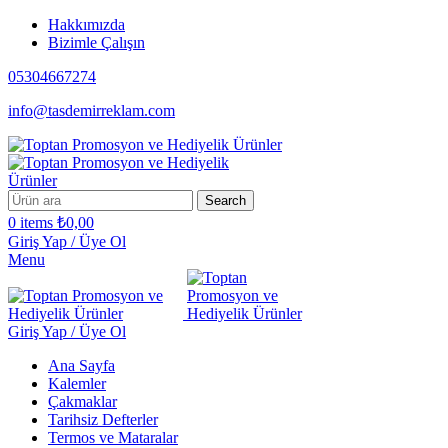
Hakkımızda
Bizimle Çalışın
05304667274
info@tasdemirreklam.com
Search
0
items
₺
0,00
Giriş Yap / Üye Ol
Menu
Giriş Yap / Üye Ol
Ana Sayfa
Kalemler
Çakmaklar
Tarihsiz Defterler
Termos ve Mataralar