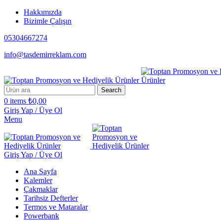
Hakkımızda
Bizimle Çalışın
05304667274
info@tasdemirreklam.com
Search
0
items
₺
0,00
Giriş Yap / Üye Ol
Menu
Giriş Yap / Üye Ol
Ana Sayfa
Kalemler
Çakmaklar
Tarihsiz Defterler
Termos ve Mataralar
Powerbank