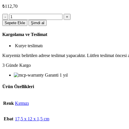
₺
112,70
11220KRM
Geri
Sepete Ekle
Şimdi al
Dönüşümlü
Ürün
Kargolama ve Teslimat
adet
Kurye teslimatı
Kuryemiz belirtilen adrese teslimat yapacaktır. Lütfen teslimat öncesi
3 Günde Kargo
Garanti 1 yıl
Ürün Özellikleri
Renk
Kırmızı
Ebat
17,5 x 12 x 1,5 cm