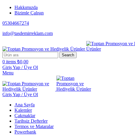
Hakkımızda
Bizimle Çalışın
05304667274
info@tasdemirreklam.com
Search
0
items
₺
0,00
Giriş Yap / Üye Ol
Menu
Giriş Yap / Üye Ol
Ana Sayfa
Kalemler
Çakmaklar
Tarihsiz Defterler
Termos ve Mataralar
Powerbank