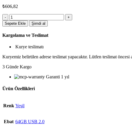
₺
606,82
4400YSL64GB
Metal
Sepete Ekle
Şimdi al
USB
Bellek
Kargolama ve Teslimat
adet
Kurye teslimatı
Kuryemiz belirtilen adrese teslimat yapacaktır. Lütfen teslimat öncesi
3 Günde Kargo
Garanti 1 yıl
Ürün Özellikleri
Renk
Yeşil
Ebat
64GB USB 2.0