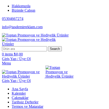
Hakkımızda
Bizimle Çalışın
05304667274
info@tasdemirreklam.com
Search
0
items
₺
0,00
Giriş Yap / Üye Ol
Menu
Giriş Yap / Üye Ol
Ana Sayfa
Kalemler
Çakmaklar
Tarihsiz Defterler
Termos ve Mataralar