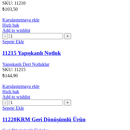
SKU:
11210
₺
103,50
Karşılaştırmaya ekle
Hızlı bak
Add to wishlist
11215
Yapışkanlı
Sepete Ekle
Notluk
adet
11215 Yapışkanlı Notluk
Yapışkanlı Deri Notluklar
SKU:
11215
₺
144,90
Karşılaştırmaya ekle
Hızlı bak
Add to wishlist
11220KRM
Geri
Sepete Ekle
Dönüşümlü
Ürün
11220KRM Geri Dönüşümlü Ürün
adet