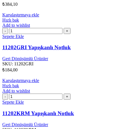
₺
384,10
Karşılaştırmaya ekle
Hızlı bak
Add to wishlist
11202GRI
Yapışkanlı
Sepete Ekle
Notluk
adet
11202GRI Yapışkanlı Notluk
Geri Dönüşümlü Ürünler
SKU:
11202GRI
₺
184,00
Karşılaştırmaya ekle
Hızlı bak
Add to wishlist
11202KRM
Yapışkanlı
Sepete Ekle
Notluk
adet
11202KRM Yapışkanlı Notluk
Geri Dönüşümlü Ürünler