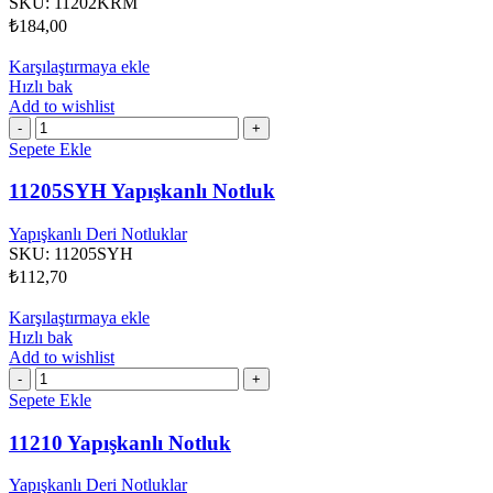
SKU:
11202KRM
₺
184,00
Karşılaştırmaya ekle
Hızlı bak
Add to wishlist
11205SYH
Yapışkanlı
Sepete Ekle
Notluk
adet
11205SYH Yapışkanlı Notluk
Yapışkanlı Deri Notluklar
SKU:
11205SYH
₺
112,70
Karşılaştırmaya ekle
Hızlı bak
Add to wishlist
11210
Yapışkanlı
Sepete Ekle
Notluk
adet
11210 Yapışkanlı Notluk
Yapışkanlı Deri Notluklar