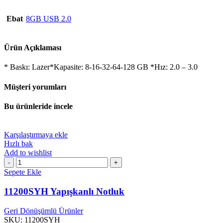
Ebat
8GB USB 2.0
Ürün Açıklaması
* Baskı: Lazer*Kapasite: 8-16-32-64-128 GB *Hız: 2.0 – 3.0
Müşteri yorumları
Bu ürünleride incele
Karşılaştırmaya ekle
Hızlı bak
Add to wishlist
11200SYH
Yapışkanlı
Sepete Ekle
Notluk
adet
11200SYH Yapışkanlı Notluk
Geri Dönüşümlü Ürünler
SKU:
11200SYH