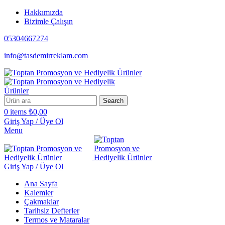
Hakkımızda
Bizimle Çalışın
05304667274
info@tasdemirreklam.com
Search
0
items
₺
0,00
Giriş Yap / Üye Ol
Menu
Giriş Yap / Üye Ol
Ana Sayfa
Kalemler
Çakmaklar
Tarihsiz Defterler
Termos ve Mataralar