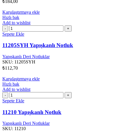
₺
184,00
Karşılaştırmaya ekle
Hızlı bak
Add to wishlist
11205SYH
Yapışkanlı
Sepete Ekle
Notluk
adet
11205SYH Yapışkanlı Notluk
Yapışkanlı Deri Notluklar
SKU:
11205SYH
₺
112,70
Karşılaştırmaya ekle
Hızlı bak
Add to wishlist
11210
Yapışkanlı
Sepete Ekle
Notluk
adet
11210 Yapışkanlı Notluk
Yapışkanlı Deri Notluklar
SKU:
11210