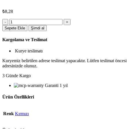
₺
8,28
5095KRM
Plastik
Sepete Ekle
Şimdi al
Kalem
adet
Kargolama ve Teslimat
Kurye teslimatı
Kuryemiz belirtilen adrese teslimat yapacaktır. Lütfen teslimat öncesi
adresinizde olunuz.
3 Günde Kargo
Garanti 1 yıl
Ürün Özellikleri
Renk
Kırmızı