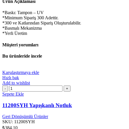
Ürün Açıklaması
*Baskı: Tampon – UV
*Minimum Sipariş 300 Adettir.
*300 ve Katlarından Sipariş Oluşturulabilir.
*Basmalı Mekanizma
*Yerli Üretim
Müşteri yorumları
Bu ürünleride incele
Karşılaştırmaya ekle
Hızlı bak
Add to wishlist
11200SYH
Yapışkanlı
Sepete Ekle
Notluk
adet
11200SYH Yapışkanlı Notluk
Geri Dönüşümlü Ürünler
SKU:
11200SYH
₺
384,10