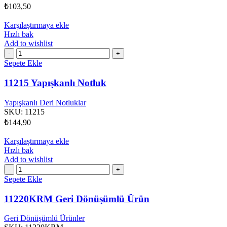
₺
103,50
Karşılaştırmaya ekle
Hızlı bak
Add to wishlist
11215
Yapışkanlı
Sepete Ekle
Notluk
adet
11215 Yapışkanlı Notluk
Yapışkanlı Deri Notluklar
SKU:
11215
₺
144,90
Karşılaştırmaya ekle
Hızlı bak
Add to wishlist
11220KRM
Geri
Sepete Ekle
Dönüşümlü
Ürün
11220KRM Geri Dönüşümlü Ürün
adet
Geri Dönüşümlü Ürünler