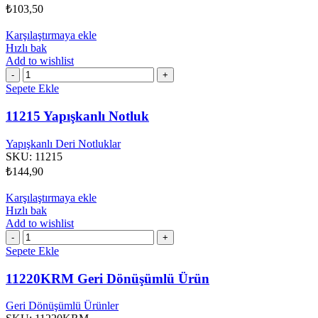
₺
103,50
Karşılaştırmaya ekle
Hızlı bak
Add to wishlist
11215
Yapışkanlı
Sepete Ekle
Notluk
adet
11215 Yapışkanlı Notluk
Yapışkanlı Deri Notluklar
SKU:
11215
₺
144,90
Karşılaştırmaya ekle
Hızlı bak
Add to wishlist
11220KRM
Geri
Sepete Ekle
Dönüşümlü
Ürün
11220KRM Geri Dönüşümlü Ürün
adet
Geri Dönüşümlü Ürünler