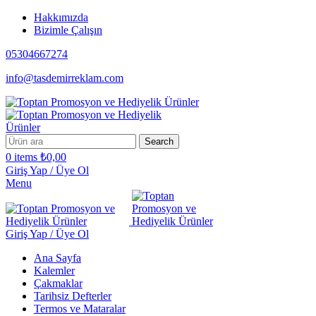
Hakkımızda
Bizimle Çalışın
05304667274
info@tasdemirreklam.com
Search
0
items
₺
0,00
Giriş Yap / Üye Ol
Menu
Giriş Yap / Üye Ol
Ana Sayfa
Kalemler
Çakmaklar
Tarihsiz Defterler
Termos ve Mataralar