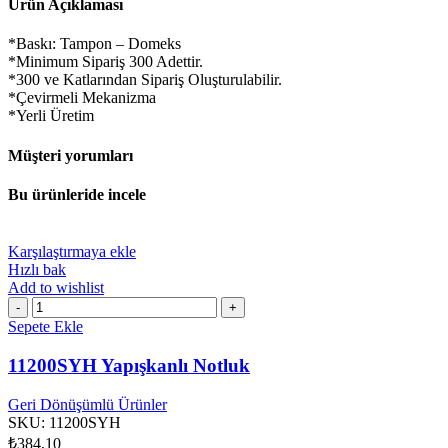
Ürün Açıklaması
*Baskı: Tampon – Domeks
*Minimum Sipariş 300 Adettir.
*300 ve Katlarından Sipariş Oluşturulabilir.
*Çevirmeli Mekanizma
*Yerli Üretim
Müşteri yorumları
Bu ürünleride incele
Karşılaştırmaya ekle
Hızlı bak
Add to wishlist
11200SYH
Yapışkanlı
Sepete Ekle
Notluk
adet
11200SYH Yapışkanlı Notluk
Geri Dönüşümlü Ürünler
SKU:
11200SYH
₺
384,10