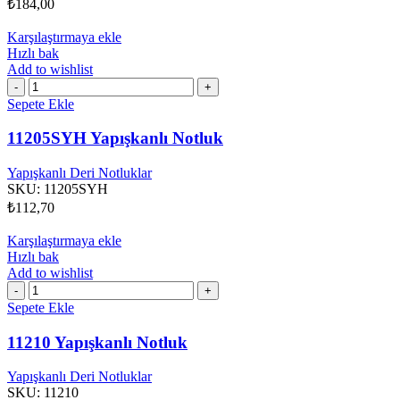
₺
184,00
Karşılaştırmaya ekle
Hızlı bak
Add to wishlist
11205SYH
Yapışkanlı
Sepete Ekle
Notluk
adet
11205SYH Yapışkanlı Notluk
Yapışkanlı Deri Notluklar
SKU:
11205SYH
₺
112,70
Karşılaştırmaya ekle
Hızlı bak
Add to wishlist
11210
Yapışkanlı
Sepete Ekle
Notluk
adet
11210 Yapışkanlı Notluk
Yapışkanlı Deri Notluklar
SKU:
11210