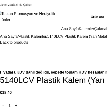
akkımızda
Bizimle Çalışın
Ana Sayfa
Kalemler
Çakmak
Ana Sayfa
Plastik Kalemler
5140LCV Plastik Kalem (Yarı Metal
Back to products
Fiyatlara KDV dahil değildir, sepette toplam KDV hesaplanır
5140LCV Plastik Kalem (Yarı 
₺
18,40