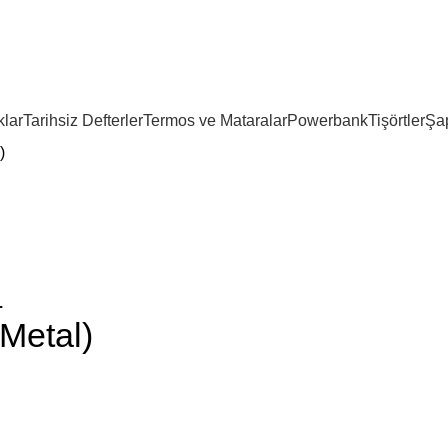
lar
Tarihsiz Defterler
Termos ve Mataralar
Powerbank
Tişörtler
Şa
)
.
Metal)