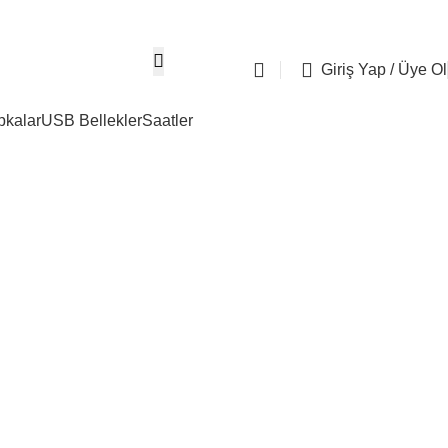
05304667274
info@tasdemirreklam.c
Giriş Yap / Üye Ol
pkalar
USB Bellekler
Saatler