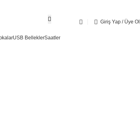
05304667274
info@tasdemirreklam.c
Giriş Yap / Üye Ol
pkalar
USB Bellekler
Saatler