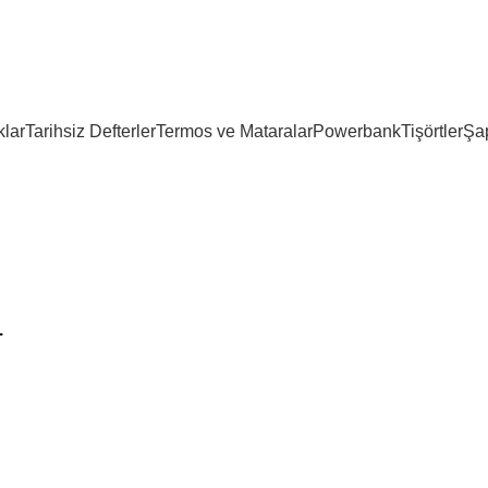
lar
Tarihsiz Defterler
Termos ve Mataralar
Powerbank
Tişörtler
Şa
.