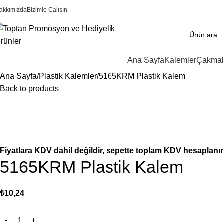
akkımızda
Bizimle Çalışın
Ana Sayfa
Kalemler
Çakmak
Ana Sayfa
Plastik Kalemler
5165KRM Plastik Kalem
Back to products
Fiyatlara KDV dahil değildir, sepette toplam KDV hesaplanır
5165KRM Plastik Kalem
₺
10,24