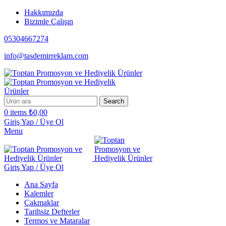
Hakkımızda
Bizimle Çalışın
05304667274
info@tasdemirreklam.com
Search
0
items
₺
0,00
Giriş Yap / Üye Ol
Menu
Giriş Yap / Üye Ol
Ana Sayfa
Kalemler
Çakmaklar
Tarihsiz Defterler
Termos ve Mataralar