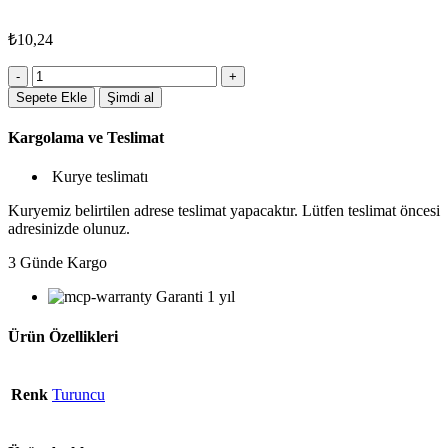
₺
10,24
5165TRN
Plastik
Sepete Ekle
Şimdi al
Kalem
adet
Kargolama ve Teslimat
Kurye teslimatı
Kuryemiz belirtilen adrese teslimat yapacaktır. Lütfen teslimat öncesi
adresinizde olunuz.
3 Günde Kargo
Garanti 1 yıl
Ürün Özellikleri
Renk
Turuncu