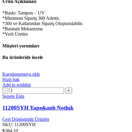
Ürün Açıklaması
*Baskı: Tampon – UV
*Minimum Sipariş 300 Adettir.
*300 ve Katlarından Sipariş Oluşturulabilir.
*Basmalı Mekanizma
*Yerli Üretim
Müşteri yorumları
Bu ürünleride incele
Karşılaştırmaya ekle
Hızlı bak
Add to wishlist
11200SYH
Yapışkanlı
Sepete Ekle
Notluk
adet
11200SYH Yapışkanlı Notluk
Geri Dönüşümlü Ürünler
SKU:
11200SYH
₺
384,10