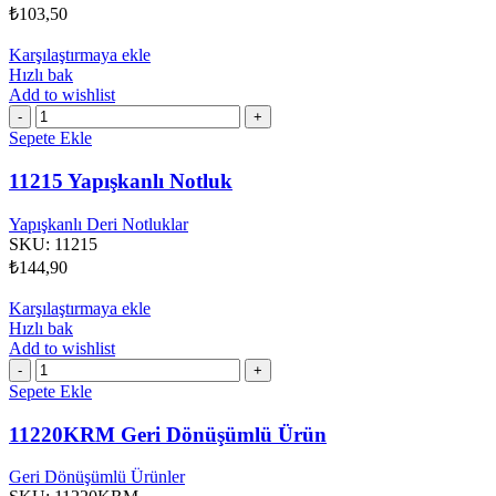
₺
103,50
Karşılaştırmaya ekle
Hızlı bak
Add to wishlist
11215
Yapışkanlı
Sepete Ekle
Notluk
adet
11215 Yapışkanlı Notluk
Yapışkanlı Deri Notluklar
SKU:
11215
₺
144,90
Karşılaştırmaya ekle
Hızlı bak
Add to wishlist
11220KRM
Geri
Sepete Ekle
Dönüşümlü
Ürün
11220KRM Geri Dönüşümlü Ürün
adet
Geri Dönüşümlü Ürünler