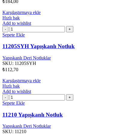
₺
184,00
Karşılaştırmaya ekle
Hızlı bak
Add to wishlist
11205SYH
Yapışkanlı
Sepete Ekle
Notluk
adet
11205SYH Yapışkanlı Notluk
Yapışkanlı Deri Notluklar
SKU:
11205SYH
₺
112,70
Karşılaştırmaya ekle
Hızlı bak
Add to wishlist
11210
Yapışkanlı
Sepete Ekle
Notluk
adet
11210 Yapışkanlı Notluk
Yapışkanlı Deri Notluklar
SKU:
11210