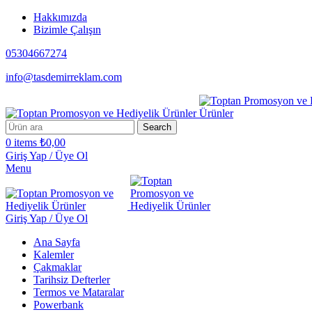
Hakkımızda
Bizimle Çalışın
05304667274
info@tasdemirreklam.com
Search
0
items
₺
0,00
Giriş Yap / Üye Ol
Menu
Giriş Yap / Üye Ol
Ana Sayfa
Kalemler
Çakmaklar
Tarihsiz Defterler
Termos ve Mataralar
Powerbank