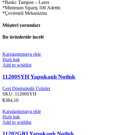
*Baskı: Tampon – Lazer
*Minimum Sipariş 100 Adettir.
*Çevirmeli Mekanizma
Müşteri yorumları
Bu ürünleride incele
Karşılaştırmaya ekle
Hızlı bak
Add to wishlist
11200SYH Yapışkanlı Notluk
Geri Dönüşümlü Ürünler
SKU:
11200SYH
₺
384,10
Karşılaştırmaya ekle
Hızlı bak
Add to wishlist
11202GRI Yapışkanlı Notluk