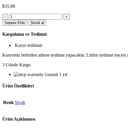
₺
35,88
5255SYH
Dokunmatik
Sepete Ekle
Şimdi al
Kalem
adet
Kargolama ve Teslimat
Kurye teslimatı
Kuryemiz belirtilen adrese teslimat yapacaktır. Lütfen teslimat öncesi
3 Günde Kargo
Garanti 1 yıl
Ürün Özellikleri
Renk
Siyah
Ürün Açıklaması