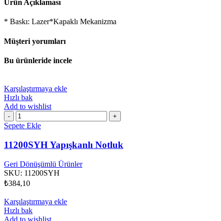
Ürün Açıklaması
* Baskı: Lazer*Kapaklı Mekanizma
Müşteri yorumları
Bu ürünleride incele
Karşılaştırmaya ekle
Hızlı bak
Add to wishlist
11200SYH
Yapışkanlı
Sepete Ekle
Notluk
adet
11200SYH Yapışkanlı Notluk
Geri Dönüşümlü Ürünler
SKU:
11200SYH
₺
384,10
Karşılaştırmaya ekle
Hızlı bak
Add to wishlist