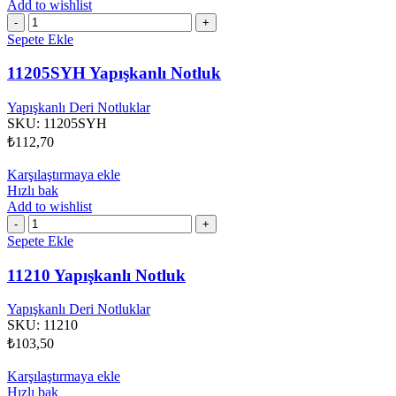
Add to wishlist
11205SYH
Yapışkanlı
Sepete Ekle
Notluk
adet
11205SYH Yapışkanlı Notluk
Yapışkanlı Deri Notluklar
SKU:
11205SYH
₺
112,70
Karşılaştırmaya ekle
Hızlı bak
Add to wishlist
11210
Yapışkanlı
Sepete Ekle
Notluk
adet
11210 Yapışkanlı Notluk
Yapışkanlı Deri Notluklar
SKU:
11210
₺
103,50
Karşılaştırmaya ekle
Hızlı bak