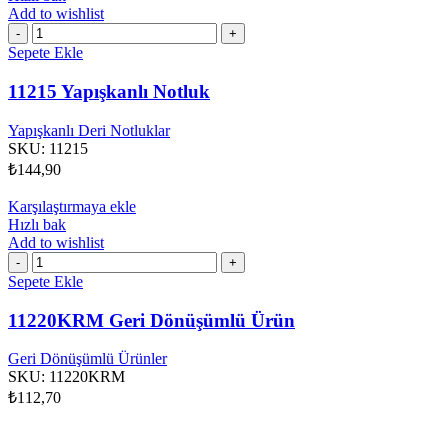
Add to wishlist
11215
Yapışkanlı
Sepete Ekle
Notluk
adet
11215 Yapışkanlı Notluk
Yapışkanlı Deri Notluklar
SKU:
11215
₺
144,90
Karşılaştırmaya ekle
Hızlı bak
Add to wishlist
11220KRM
Geri
Sepete Ekle
Dönüşümlü
Ürün
11220KRM Geri Dönüşümlü Ürün
adet
Geri Dönüşümlü Ürünler
SKU:
11220KRM
₺
112,70