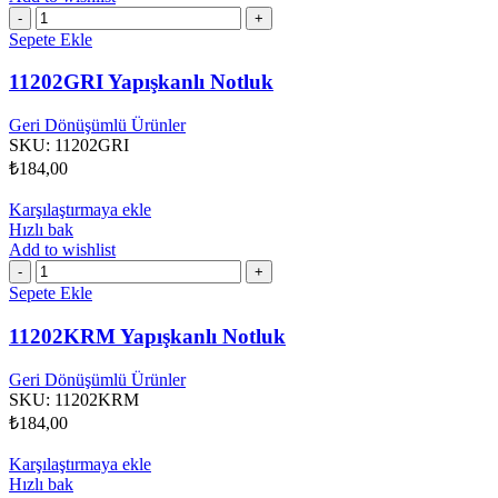
11202GRI
Yapışkanlı
Sepete Ekle
Notluk
adet
11202GRI Yapışkanlı Notluk
Geri Dönüşümlü Ürünler
SKU:
11202GRI
₺
184,00
Karşılaştırmaya ekle
Hızlı bak
Add to wishlist
11202KRM
Yapışkanlı
Sepete Ekle
Notluk
adet
11202KRM Yapışkanlı Notluk
Geri Dönüşümlü Ürünler
SKU:
11202KRM
₺
184,00
Karşılaştırmaya ekle
Hızlı bak