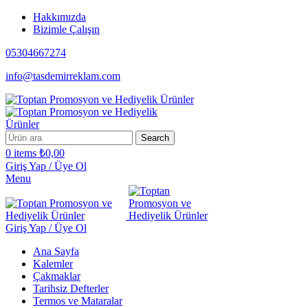
Hakkımızda
Bizimle Çalışın
05304667274
info@tasdemirreklam.com
Search
0
items
₺
0,00
Giriş Yap / Üye Ol
Menu
Giriş Yap / Üye Ol
Ana Sayfa
Kalemler
Çakmaklar
Tarihsiz Defterler
Termos ve Mataralar