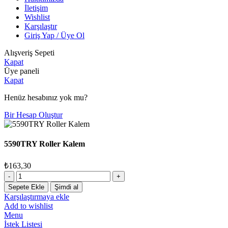
İletişim
Wishlist
Karşılaştır
Giriş Yap / Üye Ol
Alışveriş Sepeti
Kapat
Üye paneli
Kapat
Henüz hesabınız yok mu?
Bir Hesap Oluştur
5590TRY Roller Kalem
₺
163,30
5590TRY
Roller
Sepete Ekle
Şimdi al
Kalem
Karşılaştırmaya ekle
adet
Add to wishlist
Menu
İstek Listesi