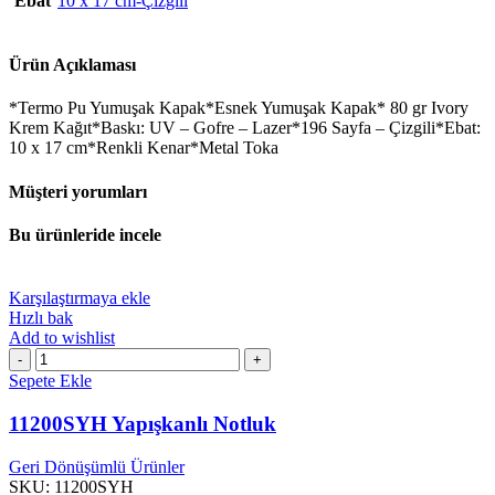
Ebat
10 x 17 cm-Çizgili
Ürün Açıklaması
*Termo Pu Yumuşak Kapak*Esnek Yumuşak Kapak* 80 gr Ivory
Krem Kağıt*Baskı: UV – Gofre – Lazer*196 Sayfa – Çizgili*Ebat:
10 x 17 cm*Renkli Kenar*Metal Toka
Müşteri yorumları
Bu ürünleride incele
Karşılaştırmaya ekle
Hızlı bak
Add to wishlist
11200SYH
Yapışkanlı
Sepete Ekle
Notluk
adet
11200SYH Yapışkanlı Notluk
Geri Dönüşümlü Ürünler
SKU:
11200SYH