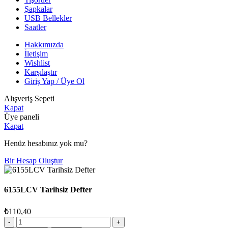
Şapkalar
USB Bellekler
Saatler
Hakkımızda
İletişim
Wishlist
Karşılaştır
Giriş Yap / Üye Ol
Alışveriş Sepeti
Kapat
Üye paneli
Kapat
Henüz hesabınız yok mu?
Bir Hesap Oluştur
6155LCV Tarihsiz Defter
₺
110,40
6155LCV