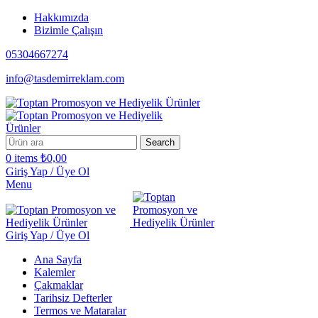
Hakkımızda
Bizimle Çalışın
05304667274
info@tasdemirreklam.com
Search
0
items
₺
0,00
Giriş Yap / Üye Ol
Menu
Giriş Yap / Üye Ol
Ana Sayfa
Kalemler
Çakmaklar
Tarihsiz Defterler
Termos ve Mataralar