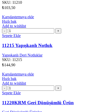
SKU:
11210
₺
103,50
Karşılaştırmaya ekle
Hızlı bak
Add to wishlist
11215
Yapışkanlı
Sepete Ekle
Notluk
adet
11215 Yapışkanlı Notluk
Yapışkanlı Deri Notluklar
SKU:
11215
₺
144,90
Karşılaştırmaya ekle
Hızlı bak
Add to wishlist
11220KRM
Geri
Sepete Ekle
Dönüşümlü
Ürün
11220KRM Geri Dönüşümlü Ürün
adet