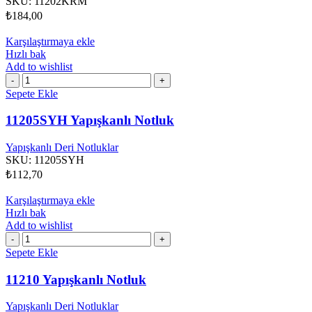
SKU:
11202KRM
₺
184,00
Karşılaştırmaya ekle
Hızlı bak
Add to wishlist
11205SYH
Yapışkanlı
Sepete Ekle
Notluk
adet
11205SYH Yapışkanlı Notluk
Yapışkanlı Deri Notluklar
SKU:
11205SYH
₺
112,70
Karşılaştırmaya ekle
Hızlı bak
Add to wishlist
11210
Yapışkanlı
Sepete Ekle
Notluk
adet
11210 Yapışkanlı Notluk
Yapışkanlı Deri Notluklar