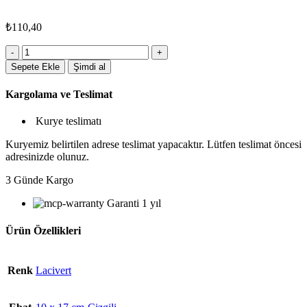
₺
110,40
6155LCV
Tarihsiz
Sepete Ekle
Şimdi al
Defter
adet
Kargolama ve Teslimat
Kurye teslimatı
Kuryemiz belirtilen adrese teslimat yapacaktır. Lütfen teslimat öncesi
adresinizde olunuz.
3 Günde Kargo
Garanti 1 yıl
Ürün Özellikleri
Renk
Lacivert