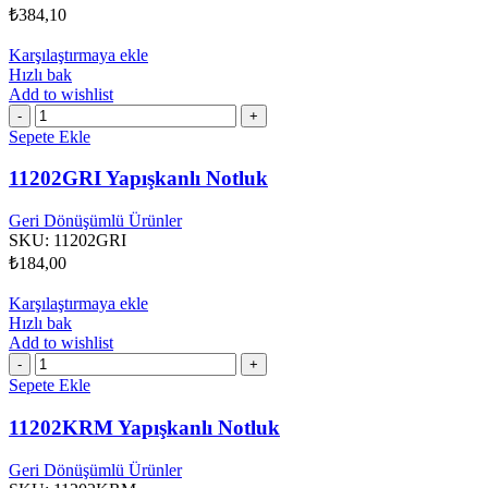
₺
384,10
Karşılaştırmaya ekle
Hızlı bak
Add to wishlist
11202GRI
Yapışkanlı
Sepete Ekle
Notluk
adet
11202GRI Yapışkanlı Notluk
Geri Dönüşümlü Ürünler
SKU:
11202GRI
₺
184,00
Karşılaştırmaya ekle
Hızlı bak
Add to wishlist
11202KRM
Yapışkanlı
Sepete Ekle
Notluk
adet
11202KRM Yapışkanlı Notluk
Geri Dönüşümlü Ürünler