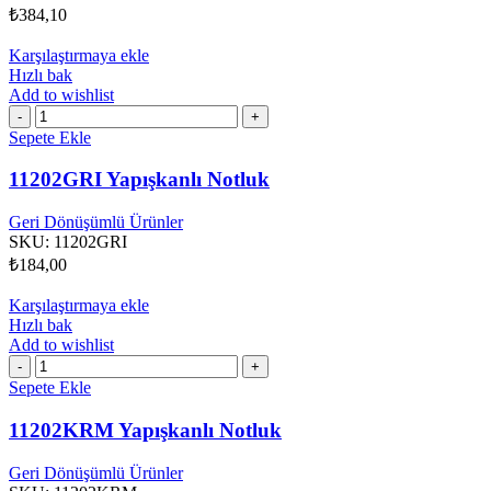
₺
384,10
Karşılaştırmaya ekle
Hızlı bak
Add to wishlist
11202GRI
Yapışkanlı
Sepete Ekle
Notluk
adet
11202GRI Yapışkanlı Notluk
Geri Dönüşümlü Ürünler
SKU:
11202GRI
₺
184,00
Karşılaştırmaya ekle
Hızlı bak
Add to wishlist
11202KRM
Yapışkanlı
Sepete Ekle
Notluk
adet
11202KRM Yapışkanlı Notluk
Geri Dönüşümlü Ürünler