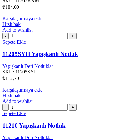
SKU:
11202KRM
₺
184,00
Karşılaştırmaya ekle
Hızlı bak
Add to wishlist
11205SYH
Yapışkanlı
Sepete Ekle
Notluk
adet
11205SYH Yapışkanlı Notluk
Yapışkanlı Deri Notluklar
SKU:
11205SYH
₺
112,70
Karşılaştırmaya ekle
Hızlı bak
Add to wishlist
11210
Yapışkanlı
Sepete Ekle
Notluk
adet
11210 Yapışkanlı Notluk
Yapışkanlı Deri Notluklar