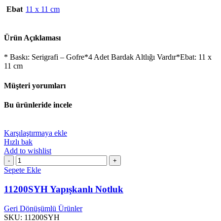
Ebat
11 x 11 cm
Ürün Açıklaması
* Baskı: Serigrafi – Gofre*4 Adet Bardak Altlığı Vardır*Ebat: 11 x
11 cm
Müşteri yorumları
Bu ürünleride incele
Karşılaştırmaya ekle
Hızlı bak
Add to wishlist
11200SYH
Yapışkanlı
Sepete Ekle
Notluk
adet
11200SYH Yapışkanlı Notluk
Geri Dönüşümlü Ürünler
SKU:
11200SYH