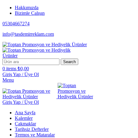
Hakkımızda
Bizimle Çalışın
05304667274
info@tasdemirreklam.com
Search
0
items
₺
0,00
Giriş Yap / Üye Ol
Menu
Giriş Yap / Üye Ol
Ana Sayfa
Kalemler
Çakmaklar
Tarihsiz Defterler
Termos ve Mataralar