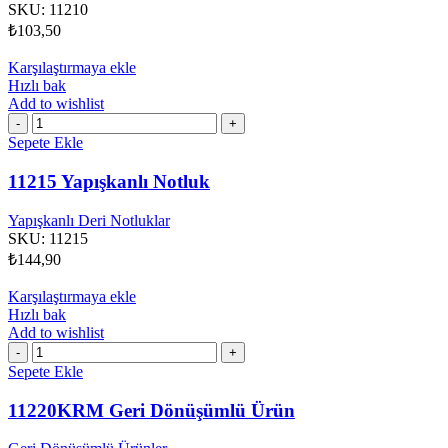
SKU:
11210
₺
103,50
Karşılaştırmaya ekle
Hızlı bak
Add to wishlist
11215
Yapışkanlı
Sepete Ekle
Notluk
adet
11215 Yapışkanlı Notluk
Yapışkanlı Deri Notluklar
SKU:
11215
₺
144,90
Karşılaştırmaya ekle
Hızlı bak
Add to wishlist
11220KRM
Geri
Sepete Ekle
Dönüşümlü
Ürün
11220KRM Geri Dönüşümlü Ürün
adet